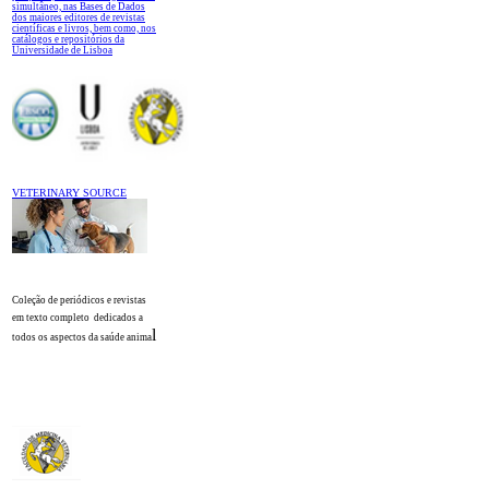
simultâneo, nas Bases de Dados
dos maiores editores de revistas
científicas e livros, bem como, nos
catálogos e repositórios da
Universidade de Lisboa
VETERINARY SOURCE
Coleção de periódicos e revistas
em texto completo
dedicados a
l
todos os aspectos da saúde anima